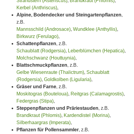
Strandstern (Asteriscus)
,
Brandkraut (Phlomis)
,
Kerbel (Anthriscus)
,
Alpine, Bodendecker und Steingartenpflanzen
,
z.B.
Mannsschild (Androsace)
,
Wundklee (Anthyllis)
,
Birkwurz (Ferulago)
,
Schattenpflanzen
, z.B.
Schaublatt (Rodgersia)
,
Leberblümchen (Hepatica)
,
Molchschwanz (Houttuynia)
,
Blattschmuckpflanzen
, z.B.
Gelbe Wiesenraute (Thalictrum)
,
Schaublatt
(Rodgersia)
,
Goldkolben (Ligularia)
,
Gräser und Farne
, z.B.
Moskitogras (Bouteloua)
,
Reitgras (Calamagrostis)
,
Federgras (Stipa)
,
Steppenpflanzen und Präriestauden
, z.B.
Brandkraut (Phlomis)
,
Kardendistel (Morina)
,
Silberhaargras (Imperata)
,
Pflanzen für Pollensammler
, z.B.