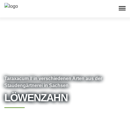
Taraxacum // in verschiedenen Arten aus der
Staudengärtnerei in Sachsen
LÖWENZAHN