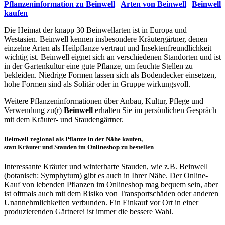
Pflanzeninformation zu Beinwell
|
Arten von Beinwell
|
Beinwell
kaufen
Die Heimat der knapp 30 Beinwellarten ist in Europa und
Westasien. Beinwell kennen insbesondere Kräutergärtner, denen
einzelne Arten als Heilpflanze vertraut und Insektenfreundlichkeit
wichtig ist. Beinwell eignet sich an verschiedenen Standorten und ist
in der Gartenkultur eine gute Pflanze, um feuchte Stellen zu
bekleiden. Niedrige Formen lassen sich als Bodendecker einsetzen,
hohe Formen sind als Solitär oder in Gruppe wirkungsvoll.
Weitere Pflanzeninformationen über Anbau, Kultur, Pflege und
Verwendung zu(r)
Beinwell
erhalten Sie im persönlichen Gespräch
mit dem Kräuter- und Staudengärtner.
Beinwell regional als Pflanze in der Nähe kaufen,
statt Kräuter und Stauden im Onlineshop zu bestellen
Interessante Kräuter und winterharte Stauden, wie z.B. Beinwell
(botanisch: Symphytum) gibt es auch in Ihrer Nähe. Der Online-
Kauf von lebenden Pflanzen im Onlineshop mag bequem sein, aber
ist oftmals auch mit dem Risiko von Transportschäden oder anderen
Unannehmlichkeiten verbunden. Ein Einkauf vor Ort in einer
produzierenden Gärtnerei ist immer die bessere Wahl.