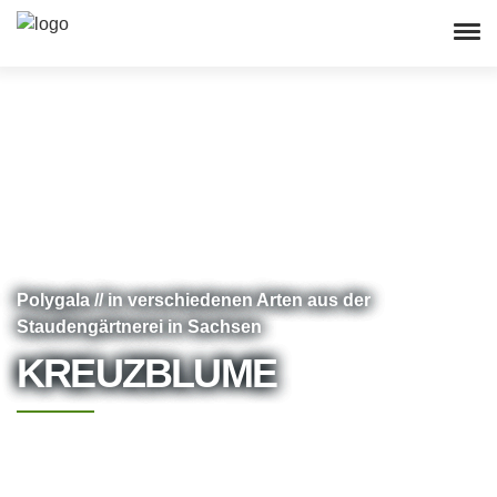
Polygala // in verschiedenen Arten aus der
Staudengärtnerei in Sachsen
KREUZBLUME