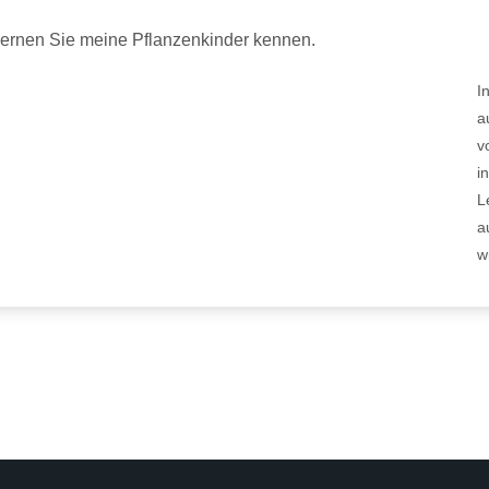
ernen Sie meine Pflanzenkinder kennen.
I
a
v
i
L
a
w