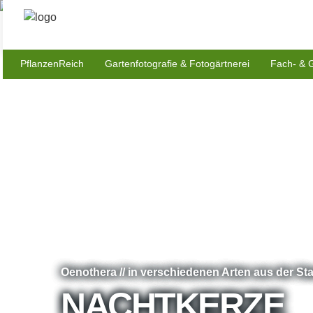
PflanzenReich
Gartenfotografie & Fotogärtnerei
Fach- & 
Oenothera // in verschiedenen Arten aus der S
NACHTKERZE