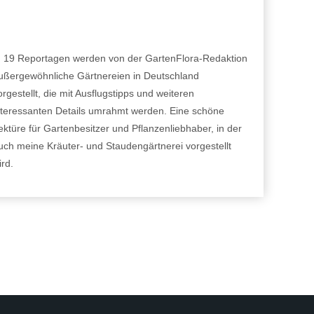
n 19 Reportagen werden von der GartenFlora-Redaktion
ußergewöhnliche Gärtnereien in Deutschland
orgestellt, die mit Ausflugstipps und weiteren
nteressanten Details umrahmt werden. Eine schöne
ektüre für Gartenbesitzer und Pflanzenliebhaber, in der
uch meine Kräuter- und Staudengärtnerei vorgestellt
ird.