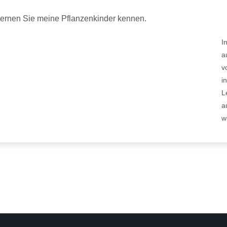
ernen Sie meine Pflanzenkinder kennen.
I
a
v
i
L
a
w