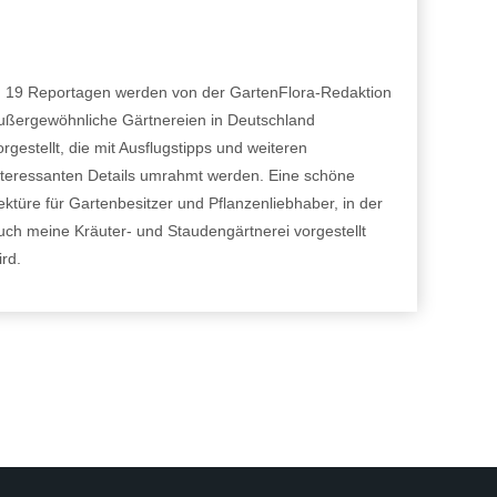
n 19 Reportagen werden von der GartenFlora-Redaktion
ußergewöhnliche Gärtnereien in Deutschland
orgestellt, die mit Ausflugstipps und weiteren
nteressanten Details umrahmt werden. Eine schöne
ektüre für Gartenbesitzer und Pflanzenliebhaber, in der
uch meine Kräuter- und Staudengärtnerei vorgestellt
ird.