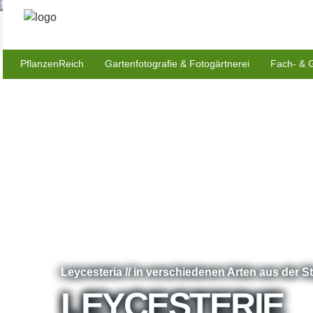
PflanzenReich
Gartenfotografie & Fotogärtnerei
Fach- & 
Leycesteria // in verschiedenen Arten aus der 
LEYCESTERIE