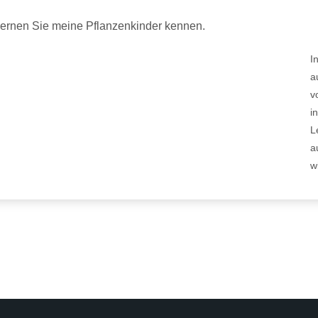
ernen Sie meine Pflanzenkinder kennen.
I
a
v
i
L
a
w