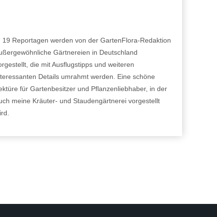
n 19 Reportagen werden von der GartenFlora-Redaktion
ußergewöhnliche Gärtnereien in Deutschland
orgestellt, die mit Ausflugstipps und weiteren
nteressanten Details umrahmt werden. Eine schöne
ektüre für Gartenbesitzer und Pflanzenliebhaber, in der
uch meine Kräuter- und Staudengärtnerei vorgestellt
ird.