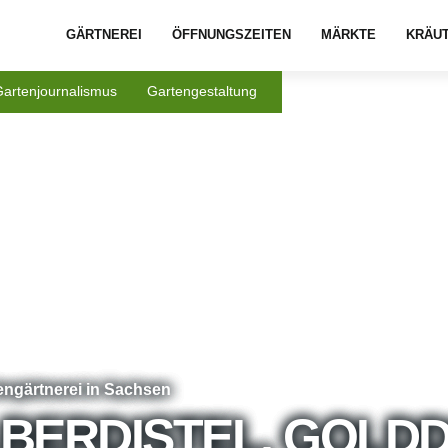
GÄRTNEREI
ÖFFNUNGSZEITEN
MÄRKTE
KRÄU
Gartenjournalismus
Gartengestaltung
dengärtnerei in Sachsen
BERDISTEL, GOLDD