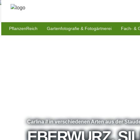
PflanzenReich
Gartenfotografie & Fotogärtnerei
Fach- & 
Carlina // in verschiedenen Arten aus der Stau
EBERWURZ, SIL