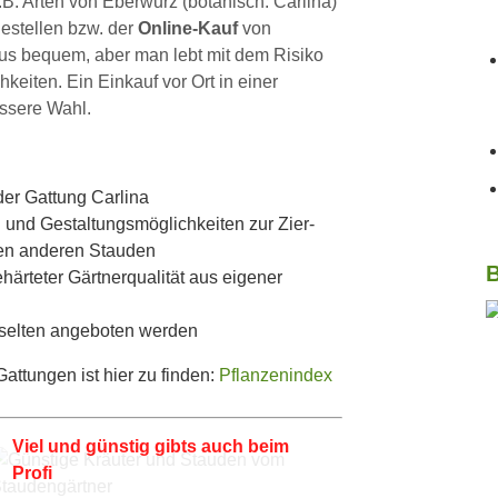
z.B. Arten von Eberwurz (botanisch: Carlina)
Bestellen bzw. der
Online-Kauf
von
us bequem, aber man lebt mit dem Risiko
iten. Ein Einkauf vor Ort in einer
essere Wahl.
der Gattung Carlina
 und Gestaltungsmöglichkeiten zur Zier-
len anderen Stauden
B
härteter Gärtnerqualität aus eigener
 selten angeboten werden
ttungen ist hier zu finden:
Pflanzenindex
Viel und günstig gibts auch beim
Profi