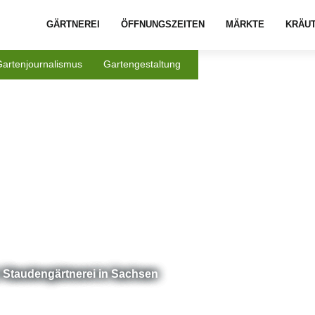
GÄRTNEREI
ÖFFNUNGSZEITEN
MÄRKTE
KRÄU
Gartenjournalismus
Gartengestaltung
r Staudengärtnerei in Sachsen