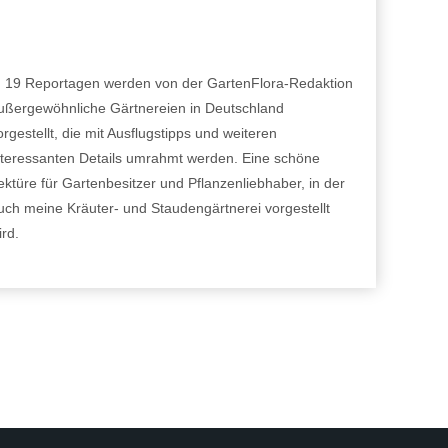
n 19 Reportagen werden von der GartenFlora-Redaktion
ußergewöhnliche Gärtnereien in Deutschland
orgestellt, die mit Ausflugstipps und weiteren
nteressanten Details umrahmt werden. Eine schöne
ektüre für Gartenbesitzer und Pflanzenliebhaber, in der
uch meine Kräuter- und Staudengärtnerei vorgestellt
ird.