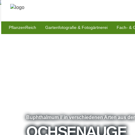
PflanzenReich
Gartenfotografie & Fotogärtnerei
Fach- & 
Buphthalmum // in verschiedenen Arten aus de
OCHSENAUGE