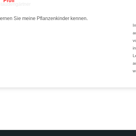
Profi
ernen Sie meine Pflanzenkinder kennen.
I
a
v
i
L
a
w