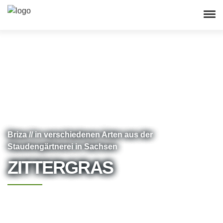
Briza // in verschiedenen Arten aus der
Staudengärtnerei in Sachsen
ZITTERGRAS