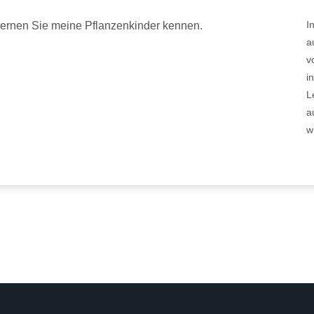
I
ernen Sie meine Pflanzenkinder kennen.
a
v
i
L
a
w