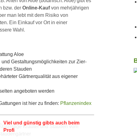
z.B. Arten von Aloe (botanisch: Aloe) gibt es
en bzw. der
Online-Kauf
von mehrjährigen
er man lebt mit dem Risiko von
. Ein Einkauf vor Ort in einer
essere Wahl.
attung Aloe
B
 und Gestaltungsmöglichkeiten zur Zier-
nderen Stauden
härteter Gärtnerqualität aus eigener
 selten angeboten werden
ttungen ist hier zu finden:
Pflanzenindex
Viel und günstig gibts auch beim
Profi