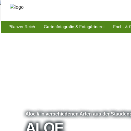
PflanzenReich
Gartenfotografie & Fotogärtnerei
Fach- & 
Aloe // in verschiedenen Arten aus der Stauden
ALOE