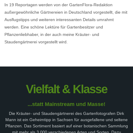
In 19 Reportagen werden von der GartenFlora-Redaktion
außergewöhnliche Gärtnereien in Deutschland vorgestellt, die mit
Ausflugstipps und weiteren interessanten Details umrahmt
werden. Eine schöne Lektüre für Gartenbesitzer und
Pflanzenliebhaber, in der auch meine Kräuter- und
Staudengärtnerei vorgestellt wird.
Vielfalt & Klasse
...statt Mainstream und Masse!
Die Kräuter- und Staudengärtnerei des Gartenfotografen Dirk
Mann ist ein Geheimtipp in Sachsen für ausgefallene und seltene
Pflanzen. Das Sortiment basiert auf einer botanischen Sammlung
mit mehr als 3.000 verschiedenen Arten und Sorten. Dazu