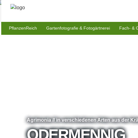
PflanzenReich
Gartenfotografie & Fotogärtnerei
Fach- & 
Agrimonia // in verschiedenen Arten aus der Kr
ODERMENNIG