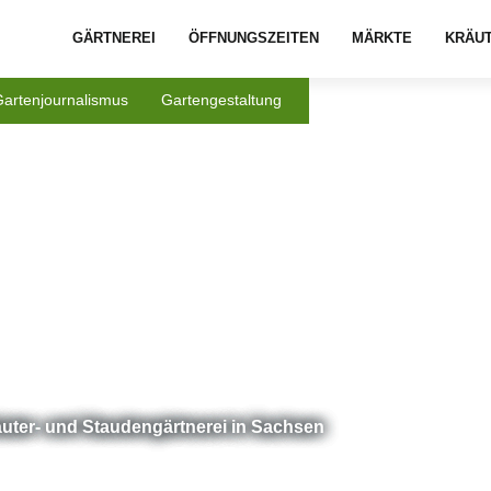
GÄRTNEREI
ÖFFNUNGSZEITEN
MÄRKTE
KRÄU
Gartenjournalismus
Gartengestaltung
äuter- und Staudengärtnerei in Sachsen