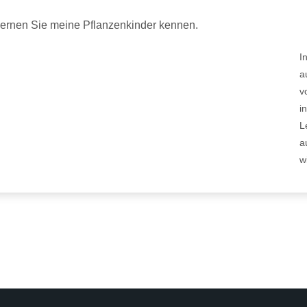
ernen Sie meine Pflanzenkinder kennen.
I
a
v
i
L
a
w