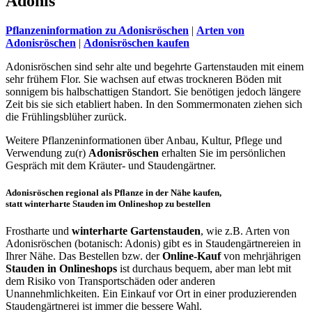
Adonis
Pflanzeninformation zu Adonisröschen
|
Arten von
Adonisröschen
|
Adonisröschen kaufen
Adonisröschen sind sehr alte und begehrte Gartenstauden mit einem
sehr frühem Flor. Sie wachsen auf etwas trockneren Böden mit
sonnigem bis halbschattigen Standort. Sie benötigen jedoch längere
Zeit bis sie sich etabliert haben. In den Sommermonaten ziehen sich
die Frühlingsblüher zurück.
Weitere Pflanzeninformationen über Anbau, Kultur, Pflege und
Verwendung zu(r)
Adonisröschen
erhalten Sie im persönlichen
Gespräch mit dem Kräuter- und Staudengärtner.
Adonisröschen regional als Pflanze in der Nähe kaufen,
statt winterharte Stauden im Onlineshop zu bestellen
Frostharte und
winterharte Gartenstauden
, wie z.B. Arten von
Adonisröschen (botanisch: Adonis) gibt es in Staudengärtnereien in
Ihrer Nähe. Das Bestellen bzw. der
Online-Kauf
von mehrjährigen
Stauden in Onlineshops
ist durchaus bequem, aber man lebt mit
dem Risiko von Transportschäden oder anderen
Unannehmlichkeiten. Ein Einkauf vor Ort in einer produzierenden
Staudengärtnerei ist immer die bessere Wahl.