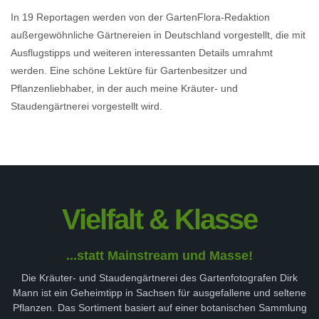
In 19 Reportagen werden von der GartenFlora-Redaktion
außergewöhnliche Gärtnereien in Deutschland vorgestellt, die mit
Ausflugstipps und weiteren interessanten Details umrahmt
werden. Eine schöne Lektüre für Gartenbesitzer und
Pflanzenliebhaber, in der auch meine Kräuter- und
Staudengärtnerei vorgestellt wird.
Vielfalt & Klasse
...statt Mainstream und Masse!
Die Kräuter- und Staudengärtnerei des Gartenfotografen Dirk
Mann ist ein Geheimtipp in Sachsen für ausgefallene und seltene
Pflanzen. Das Sortiment basiert auf einer botanischen Sammlung