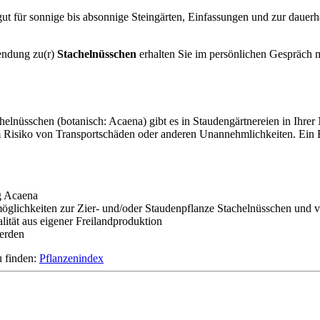
gut für sonnige bis absonnige Steingärten, Einfassungen und zur daue
endung zu(r)
Stachelnüsschen
erhalten Sie im persönlichen Gespräch 
chelnüsschen (botanisch: Acaena) gibt es in Staudengärtnereien in Ihre
 Risiko von Transportschäden oder anderen Unannehmlichkeiten. Ein Ei
g Acaena
öglichkeiten zur Zier- und/oder Staudenpflanze Stachelnüsschen und v
lität aus eigener Freilandproduktion
werden
u finden:
Pflanzenindex